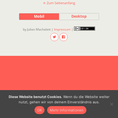
Zum Seitenanfang
Mobil
Desktop
by Julian Machalett |
Impressum
|
Diese Website benutzt Cookies.
Wenn du die Website weiter
nutzt, gehen wir von deinem Einverständnis aus.
OK
Mehr Informationen