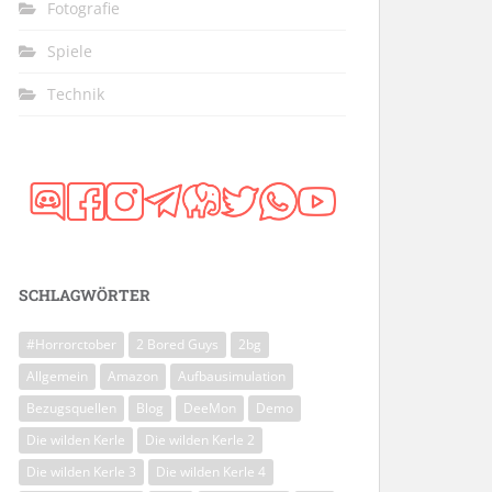
Fotografie
Spiele
Technik
SCHLAGWÖRTER
#Horrorctober
2 Bored Guys
2bg
Allgemein
Amazon
Aufbausimulation
Bezugsquellen
Blog
DeeMon
Demo
Die wilden Kerle
Die wilden Kerle 2
Die wilden Kerle 3
Die wilden Kerle 4