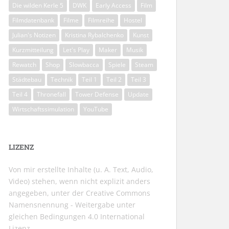
Die wilden Kerle 5
DWK
Early Access
Film
Filmdatenbank
Filme
Filmreihe
Hostel
Julian's Notizen
Kristina Rybalchenko
Kunst
Kurzmitteilung
Let's Play
Maker
Musik
Rewatch
Shop
Slowbacca
Spiele
Steam
Städtebau
Technik
Teil 1
Teil 2
Teil 3
Teil 4
Thronefall
Tower Defense
Update
Wirtschaftssimulation
YouTube
LIZENZ
Von mir erstellte Inhalte (u. A. Text, Audio,
Video) stehen, wenn nicht explizit anders
angegeben, unter der
Creative Commons
Namensnennung - Weitergabe unter
gleichen Bedingungen 4.0 International
Lizenz