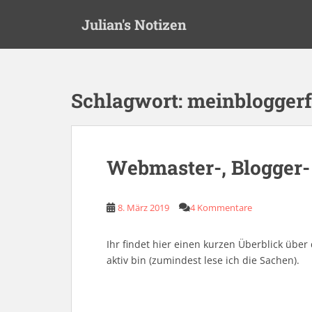
S
Julian's Notizen
k
i
p
t
o
Schlagwort:
meinblogger
m
a
i
n
Webmaster-, Blogger
c
o
n
8. März 2019
4 Kommentare
t
e
Ihr findet hier einen kurzen Überblick übe
n
aktiv bin (zumindest lese ich die Sachen).
t