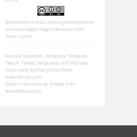
Drittinhalte sind als solche gekennzeichnet
und unterliegen möglicherweise nicht
dieser Lizenz.
Discord, Facebook, Instagram, Telegram,
Twitch, Twitter, WhatsApp und YouTube
Icons made by
Pixel perfect
from
www.flaticon.com
Elefant Icon made by
Freepik
from
www.flaticon.com