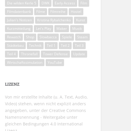
Die wilden Kerle 5
DWK
Early Access
Film
Filmdatenbank
Filme
Filmreihe
Hostel
Julian's Notizen
Kristina Rybalchenko
Kunst
Kurzmitteilung
Let's Play
Maker
Musik
Rewatch
Shop
Slowbacca
Spiele
Steam
Städtebau
Technik
Teil 1
Teil 2
Teil 3
Teil 4
Thronefall
Tower Defense
Update
Wirtschaftssimulation
YouTube
LIZENZ
Von mir erstellte Inhalte (u. A. Text, Audio,
Video) stehen, wenn nicht explizit anders
angegeben, unter der
Creative Commons
Namensnennung - Weitergabe unter
gleichen Bedingungen 4.0 International
Lizenz