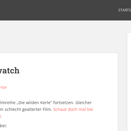
STARTS
watch
ntar
mreihe „Die wilden Kerle“ fortsetzen. Gleicher
in schlecht gealterter Film.
Schaut doch mal bei
i
.
bei: