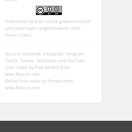
Drittinhalte sind als solche gekennzeichnet
und unterliegen möglicherweise nicht
dieser Lizenz.
Discord, Facebook, Instagram, Telegram,
Twitch, Twitter, WhatsApp und YouTube
Icons made by
Pixel perfect
from
www.flaticon.com
Elefant Icon made by
Freepik
from
www.flaticon.com