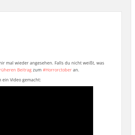
mir mal wieder angesehen. Falls du nicht weißt, was
rüheren Beitrag
zum
#Horrorctober
an.
 ein Video gemacht: