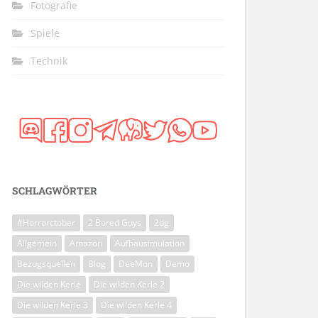
Fotografie
Spiele
Technik
SCHLAGWÖRTER
#Horrorctober
2 Bored Guys
2bg
Allgemein
Amazon
Aufbausimulation
Bezugsquellen
Blog
DeeMon
Demo
Die wilden Kerle
Die wilden Kerle 2
Die wilden Kerle 3
Die wilden Kerle 4