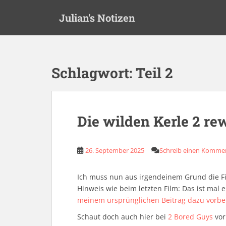
S
Julian's Notizen
k
i
p
t
o
Schlagwort:
Teil 2
m
a
i
n
Die wilden Kerle 2 re
c
o
n
26. September 2025
Schreib einen Komme
t
e
Ich muss nun aus irgendeinem Grund die Fil
n
Hinweis wie beim letzten Film: Das ist mal e
t
meinem ursprünglichen Beitrag dazu vorbe
Schaut doch auch hier bei
2 Bored Guys
vor