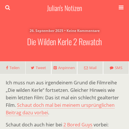
Julian's Notizen
26. September 2025 • Keine Kommentare
Die Wilden Kerle 2 Rewatch
Teilen
Tweet
Anpinnen
Mail
SMS
Ich muss nun aus irgendeinem Grund die Filmreihe
„Die wilden Kerle“ fortsetzen. Gleicher Hinweis wie
beim letzten Film: Das ist mal ein schlecht gealterter
Film.
Schaut doch mal bei meinem ursprünglichen
Beitrag dazu vorbei
.
Schaut doch auch hier bei
2 Bored Guys
vorbei: