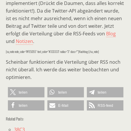
implementiert (Drückt die Daumen, dass alles korrekt
funktioniert!). Da die Twitter-API abgeändert wurde,
ist es nicht mehr ausreichend, wenn ich einen neuen
Beitrag auf Twitter teile und von dort weiter. Jetzt
erfolgt die Verteilung über die RSS-Feeds von
Blog
und
Notizen
.
[su_note note_color=“#FE5D55″ text_color=“#333333″ radius=“3″ class=““]Nachtrag:[/su_note]
Scheinbar funktioniert die Verteilung über RSS noch
nicht überall. Ich werde das weiter beobachten und
optimieren.
teilen
teilen
teilen
teilen
E-Mail
RSS-feed
Related Posts:
38C3