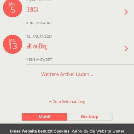
JAN.
5
38C3
KEINE ANTWORT
13. JANUAR 2024
JAN.
13
eKiwi-Blog
KEINE ANTWORT
Weitere Artikel Laden…
Zum Seitenanfang
Mobil
Desktop
Diese Website benutzt Cookies.
Wenn du die Website weiter
by Julian Machalett |
Impressum
|