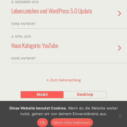
8. DEZEMBER 2018
Lebenszeichen und WordPress 5.0 Update
KEINE ANTWORT
4. APRIL 2018
Neue Kategorie: YouTube
KEINE ANTWORT
Zum Seitenanfang
Mobil
Desktop
Diese Website benutzt Cookies.
Wenn du die Website weiter
by Julian Machalett |
Impressum
|
nutzt, gehen wir von deinem Einverständnis aus.
OK
Mehr Informationen