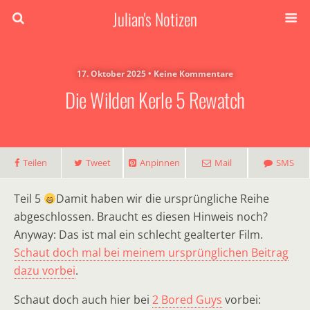
Julian's Notizen
17. Oktober 2025 • Keine Kommentare
Die Wilden Kerle 5 Rewatch
Teilen
Tweet
Anpinnen
Mail
SMS
Teil 5
Damit haben wir die ursprüngliche Reihe
abgeschlossen. Braucht es diesen Hinweis noch?
Anyway: Das ist mal ein schlecht gealterter Film.
Schaut doch mal bei meinem ursprünglichen Beitrag
dazu vorbei
.
Schaut doch auch hier bei
2 Bored Guys
vorbei: