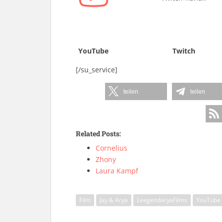
YouTube
Twitch
[/su_service]
teilen
teilen
Related Posts:
Cornelius
Zhony
Laura Kampf
Film
Jay & Arya
LeegendaryaFilms
YouTube