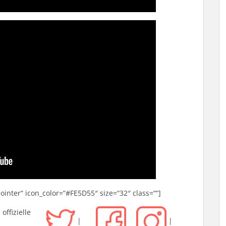
pointer“ icon_color=“#FE5D55″ size=“32″ class=““]
ffizielle
|
|