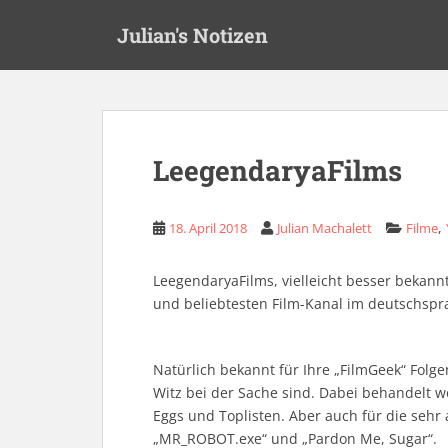
S
Julian's Notizen
k
i
p
t
o
m
LeegendaryaFilms
a
i
n
,
18. April 2018
Julian Machalett
Filme
c
o
LeegendaryaFilms, vielleicht besser bekann
n
und beliebtesten Film-Kanal im deutschsp
t
e
n
Natürlich bekannt für Ihre „FilmGeek“ Fol
t
Witz bei der Sache sind. Dabei behandelt w
Eggs und Toplisten. Aber auch für die sehr
„MR_ROBOT.exe“ und „Pardon Me, Sugar“.