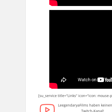
[su_service title=“Links“ icon=“icon: mouse-
LeegendaryaFilms haben keinen o
Twitch-Kanal!