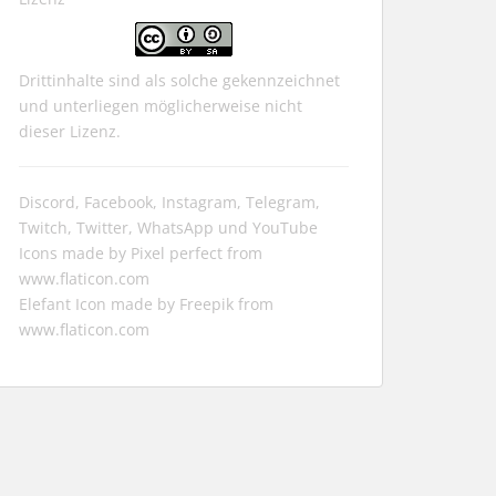
Drittinhalte sind als solche gekennzeichnet
und unterliegen möglicherweise nicht
dieser Lizenz.
Discord, Facebook, Instagram, Telegram,
Twitch, Twitter, WhatsApp und YouTube
Icons made by
Pixel perfect
from
www.flaticon.com
Elefant Icon made by
Freepik
from
www.flaticon.com