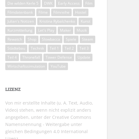
Die wilden Kerle 5
DWK
Early Access
Film
Filmdatenbank
Filme
Filmreihe
Hostel
Julian's Notizen
Kristina Rybalchenko
Kunst
Kurzmitteilung
Let's Play
Maker
Musik
Rewatch
Shop
Slowbacca
Spiele
Steam
Städtebau
Technik
Teil 1
Teil 2
Teil 3
Teil 4
Thronefall
Tower Defense
Update
Wirtschaftssimulation
YouTube
LIZENZ
Von mir erstellte Inhalte (u. A. Text, Audio,
Video) stehen, wenn nicht explizit anders
angegeben, unter der
Creative Commons
Namensnennung - Weitergabe unter
gleichen Bedingungen 4.0 International
Lizenz