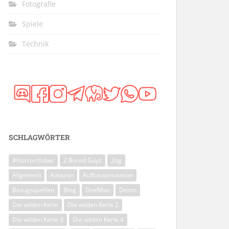
Fotografie
Spiele
Technik
SCHLAGWÖRTER
#Horrorctober
2 Bored Guys
2bg
Allgemein
Amazon
Aufbausimulation
Bezugsquellen
Blog
DeeMon
Demo
Die wilden Kerle
Die wilden Kerle 2
Die wilden Kerle 3
Die wilden Kerle 4